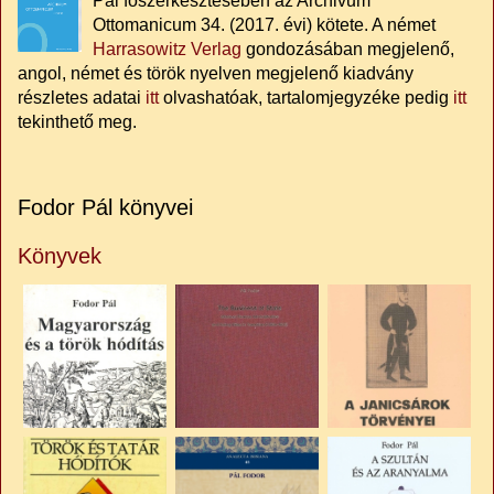
Pál főszerkesztésében az Archivum
Ottomanicum 34. (2017. évi) kötete. A német
Harrasowitz Verlag
gondozásában megjelenő,
angol, német és török nyelven megjelenő kiadvány
részletes adatai
itt
olvashatóak, tartalomjegyzéke pedig
itt
tekinthető meg.
Fodor Pál könyvei
Könyvek