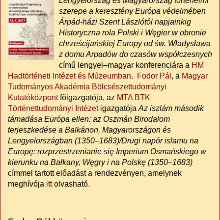
Lengyelország és Magyarország történelmi
szerepe a keresztény Európa védelmében
Árpád-házi Szent Lászlótól napjainkig
Historyczna rola Polski i Węgier w obronie
chrześcijańskiej Europy od św. Władysława
z domu Arpadów do czasów współczesnych
című lengyel–magyar konferenciára a
HM
Hadtörténeti Intézet és Múzeumban
.
Fodor Pál
, a
Magyar
Tudományos Akadémia Bölcsészettudományi
Kutatóközpont
főigazgatója, az
MTA BTK
Történettudományi Intézet
igazgatója
Az iszlám második
támadása Európa ellen: az Oszmán Birodalom
terjeszkedése a Balkánon, Magyarországon és
Lengyelországban (1350–1683)/Drugi napór islamu na
Europę: rozprzestrzenianie się Imperium Osmańskiego w
kierunku na Bałkany, Węgry i na Polskę (1350–1683)
címmel tartott előadást a rendezvényen, amelynek
meghívója
itt
olvasható.